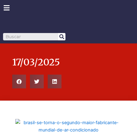
Ir
para
o
conteúdo
Pesquisar
17/03/2025