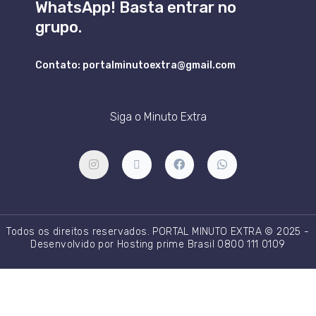
WhatsApp! Basta entrar no
grupo.
Contato: portalminutoextra@gmail.com
Siga o Minuto Extra
I
X
F
W
n
-
a
h
s
t
c
a
t
w
e
t
a
i
b
s
g
t
o
a
r
t
o
p
Todos os direitos reservados. PORTAL MINUTO EXTRA © 2025 -
a
e
k
p
m
r
Desenvolvido por Hosting prime Brasil 0800 111 0109