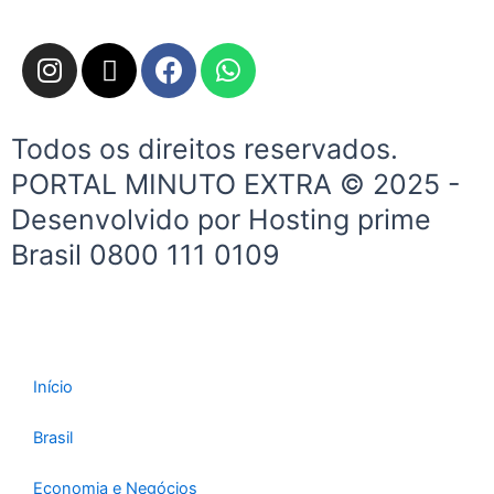
I
X
F
W
n
-
a
h
s
t
c
a
t
w
e
t
Todos os direitos reservados.
a
i
b
s
PORTAL MINUTO EXTRA © 2025 -
g
t
o
a
Desenvolvido por Hosting prime
r
t
o
p
a
e
k
p
Brasil 0800 111 0109
m
r
Início
Brasil
Economia e Negócios