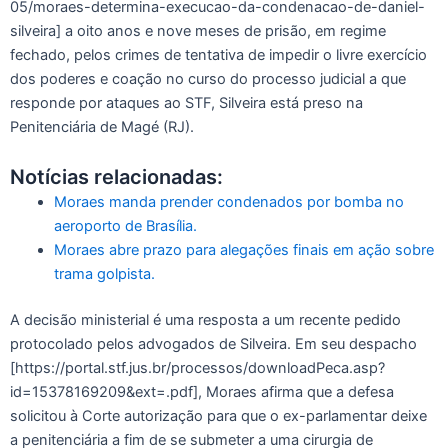
05/moraes-determina-execucao-da-condenacao-de-daniel-
silveira] a oito anos e nove meses de prisão, em regime
fechado, pelos crimes de tentativa de impedir o livre exercício
dos poderes e coação no curso do processo judicial a que
responde por ataques ao STF, Silveira está preso na
Penitenciária de Magé (RJ).
Notícias relacionadas:
Moraes manda prender condenados por bomba no
aeroporto de Brasília.
Moraes abre prazo para alegações finais em ação sobre
trama golpista.
A decisão ministerial é uma resposta a um recente pedido
protocolado pelos advogados de Silveira. Em seu despacho
[https://portal.stf.jus.br/processos/downloadPeca.asp?
id=15378169209&ext=.pdf], Moraes afirma que a defesa
solicitou à Corte autorização para que o ex-parlamentar deixe
a penitenciária a fim de se submeter a uma cirurgia de