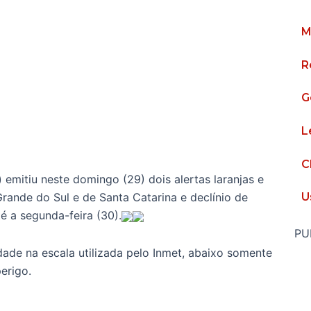
M
R
G
L
C
 emitiu neste domingo (29) dois alertas laranjas e
rande do Sul e de Santa Catarina e declínio de
U
é a segunda-feira (30).
PU
dade na escala utilizada pelo Inmet, abaixo somente
perigo.