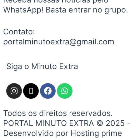
WhatsApp! Basta entrar no grupo.
Contato:
portalminutoextra@gmail.com
Siga o Minuto Extra
I
X
F
W
n
-
a
h
s
t
c
a
t
w
e
t
Todos os direitos reservados.
a
i
b
s
PORTAL MINUTO EXTRA © 2025 -
g
t
o
a
Desenvolvido por Hosting prime
r
t
o
p