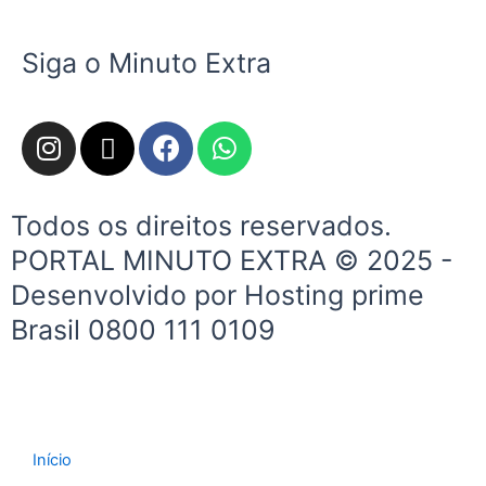
Siga o Minuto Extra
I
X
F
W
n
-
a
h
s
t
c
a
t
w
e
t
Todos os direitos reservados.
a
i
b
s
PORTAL MINUTO EXTRA © 2025 -
g
t
o
a
Desenvolvido por Hosting prime
r
t
o
p
a
e
k
p
Brasil 0800 111 0109
m
r
Início