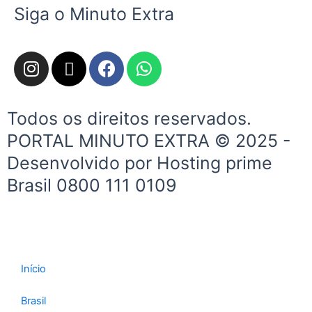
Siga o Minuto Extra
I
X
F
W
n
-
a
h
s
t
c
a
t
w
e
t
Todos os direitos reservados.
a
i
b
s
PORTAL MINUTO EXTRA © 2025 -
g
t
o
a
Desenvolvido por Hosting prime
r
t
o
p
a
e
k
p
Brasil 0800 111 0109
m
r
Início
Brasil