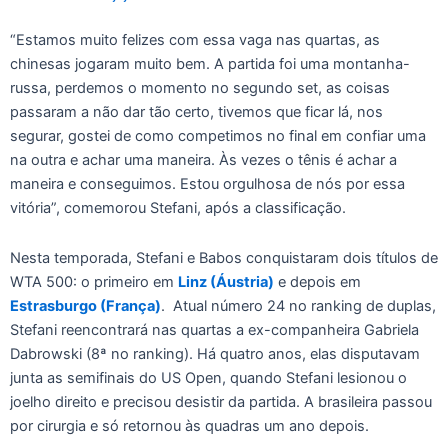
“Estamos muito felizes com essa vaga nas quartas, as
chinesas jogaram muito bem. A partida foi uma montanha-
russa, perdemos o momento no segundo set, as coisas
passaram a não dar tão certo, tivemos que ficar lá, nos
segurar, gostei de como competimos no final em confiar uma
na outra e achar uma maneira. Às vezes o tênis é achar a
maneira e conseguimos. Estou orgulhosa de nós por essa
vitória”, comemorou Stefani, após a classificação.
Nesta temporada, Stefani e Babos conquistaram dois títulos de
WTA 500: o primeiro em
Linz (Áustria)
e depois em
Estrasburgo (França)
. Atual número 24 no ranking de duplas,
Stefani reencontrará nas quartas a ex-companheira Gabriela
Dabrowski (8ª no ranking). Há quatro anos, elas disputavam
junta as semifinais do US Open, quando Stefani lesionou o
joelho direito e precisou desistir da partida. A brasileira passou
por cirurgia e só retornou às quadras um ano depois.