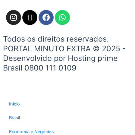
I
X
F
W
n
-
a
h
s
t
c
a
t
w
e
t
Todos os direitos reservados.
a
i
b
s
PORTAL MINUTO EXTRA © 2025 -
g
t
o
a
Desenvolvido por Hosting prime
r
t
o
p
a
e
k
p
Brasil 0800 111 0109
m
r
Início
Brasil
Economia e Negócios