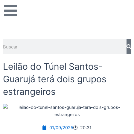
Ir
para
o
conteúdo
Pesquisar
Leilão do Túnel Santos-
Guarujá terá dois grupos
estrangeiros
01/09/2025
20:31