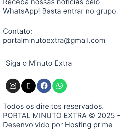
Receba nossas notícias pelo
WhatsApp! Basta entrar no grupo.
Contato:
portalminutoextra@gmail.com
Siga o Minuto Extra
I
X
F
W
n
-
a
h
s
t
c
a
t
w
e
t
Todos os direitos reservados.
a
i
b
s
PORTAL MINUTO EXTRA © 2025 -
g
t
o
a
Desenvolvido por Hosting prime
r
t
o
p