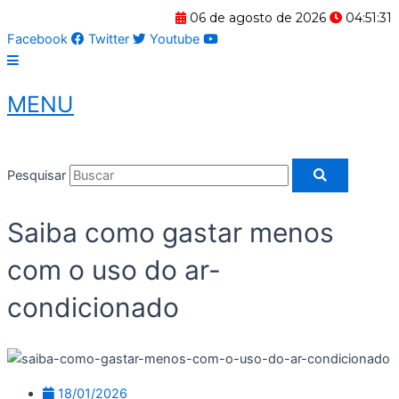
Ir
06 de agosto de 2026
04:51:31
para
Facebook
Twitter
Youtube
o
conteúdo
MENU
Pesquisar
Saiba como gastar menos
com o uso do ar-
condicionado
18/01/2026