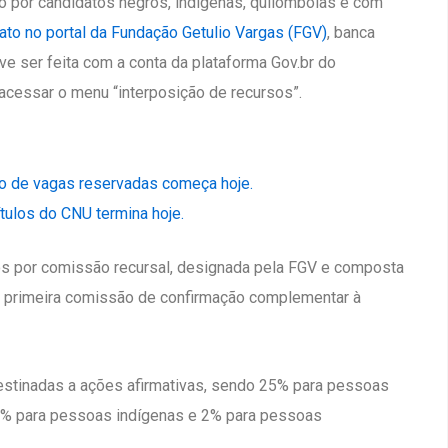
o por candidatos negros, indígenas, quilombolas e com
ato no portal da Fundação Getulio Vargas (FGV)
, banca
ve ser feita com a conta da plataforma Gov.br do
acessar o menu “interposição de recursos”.
do de vagas reservadas começa hoje.
ítulos do CNU termina hoje.
os por comissão recursal, designada pela FGV e composta
a primeira comissão de confirmação complementar à
estinadas a ações afirmativas, sendo 25% para pessoas
 3% para pessoas indígenas e 2% para pessoas