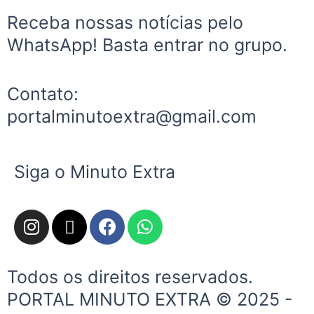
Receba nossas notícias pelo
WhatsApp! Basta entrar no grupo.
Contato:
portalminutoextra@gmail.com
Siga o Minuto Extra
I
X
F
W
n
-
a
h
s
t
c
a
t
w
e
t
Todos os direitos reservados.
a
i
b
s
PORTAL MINUTO EXTRA © 2025 -
g
t
o
a