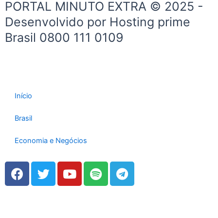
PORTAL MINUTO EXTRA © 2025 -
g
t
o
a
Desenvolvido por Hosting prime
r
t
o
p
a
e
k
p
Brasil 0800 111 0109
m
r
Início
Brasil
Economia e Negócios
F
T
Y
S
T
a
w
o
p
e
c
i
u
o
l
e
t
t
t
e
b
t
u
i
g