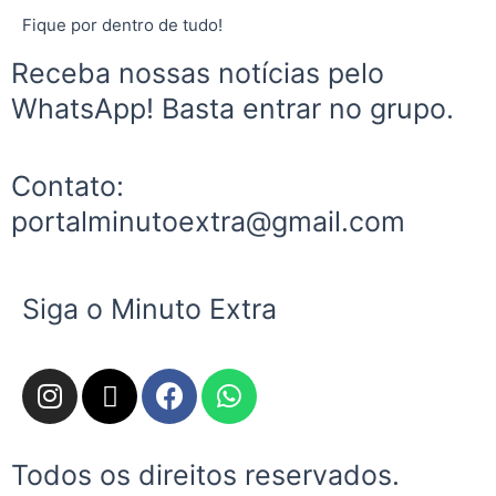
Fique por dentro de tudo!
Receba nossas notícias pelo
WhatsApp! Basta entrar no grupo.
Contato:
portalminutoextra@gmail.com
Siga o Minuto Extra
I
X
F
W
n
-
a
h
s
t
c
a
t
w
e
t
Todos os direitos reservados.
a
i
b
s