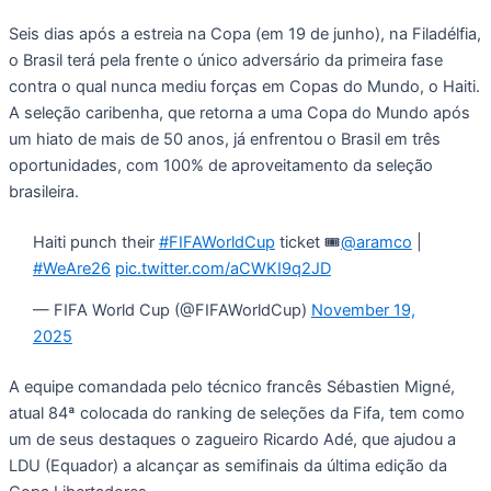
Seis dias após a estreia na Copa (em 19 de junho), na Filadélfia,
o Brasil terá pela frente o único adversário da primeira fase
contra o qual nunca mediu forças em Copas do Mundo, o Haiti.
A seleção caribenha, que retorna a uma Copa do Mundo após
um hiato de mais de 50 anos, já enfrentou o Brasil em três
oportunidades, com 100% de aproveitamento da seleção
brasileira.
Haiti punch their
#FIFAWorldCup
ticket 🎟️
@aramco
|
#WeAre26
pic.twitter.com/aCWKI9q2JD
— FIFA World Cup (@FIFAWorldCup)
November 19,
2025
A equipe comandada pelo técnico francês Sébastien Migné,
atual 84ª colocada do ranking de seleções da Fifa, tem como
um de seus destaques o zagueiro Ricardo Adé, que ajudou a
LDU (Equador) a alcançar as semifinais da última edição da