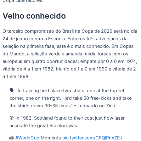
Copa Libertadores.
Velho conhecido
O terceiro compromisso do Brasil na Copa de 2026 será no dia
24 de junho contra a Escócia. Entre os três adversários da
seleção na primeira fase, este é o mais conhecido. Em Copas
do Mundo, a seleção verde e amarela mediu forças com os
europeus em quatro oportunidades: empate por 0 a 0 em 1974,
vitória de 4 a 1 em 1982, triunfo de 1 a 0 em 1990 e vitória de 2
a 1 em 1998.
🗣️ “In training he’d place two shirts: one at the top-left
corner, one on the right. He’d take 50 free-kicks and take
the shirts down 30-35 times” – Leonardo on Zico.
🎯 In 1982, Scotland found to their cost just how laser-
accurate the great Brazilian was.
📸
#WorldCup
Moments
pic.twitter.com/CFQlPnxZEJ