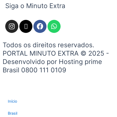
Siga o Minuto Extra
I
X
F
W
n
-
a
h
s
t
c
a
t
w
e
t
Todos os direitos reservados.
a
i
b
s
PORTAL MINUTO EXTRA © 2025 -
g
t
o
a
Desenvolvido por Hosting prime
r
t
o
p
a
e
k
p
Brasil 0800 111 0109
m
r
Início
Brasil