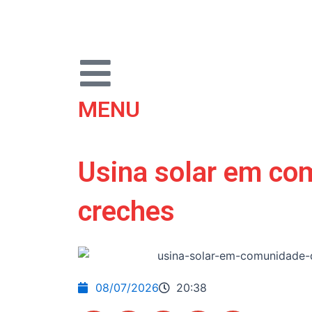
Ir
para
o
conteúdo
MENU
Usina solar em com
creches
08/07/2026
20:38