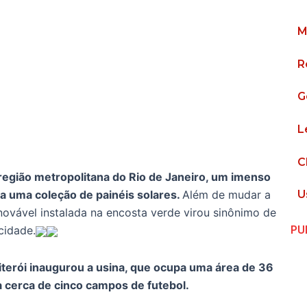
M
R
G
L
C
 região metropolitana do Rio de Janeiro, um imenso
a uma coleção de painéis solares.
Além de mudar a
U
novável instalada na encosta verde virou sinônimo de
cidade.
PU
iterói inaugurou a usina, que ocupa uma área de 36
a cerca de cinco campos de futebol.